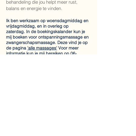
behandeling die jou helpt meer rust,
balans en energie te vinden.
Ik ben werkzaam op woensdagmiddag en
vrijdagmiddag, en in overleg op
zaterdag.
In de boekingskalander kun je
mij boeken voor ontspanningsmassage en
zwangerschapsmassage. Deze vind je op
de pagina
'alle massages'
Voor meer
informatie kun je mij bereiken op 06-
41122665.
Massagepraktijk
Gezondheidsbehandelingen
Nieuw Geesterhage
Geesterduinweg 3
1902 CB Castricum
0642234470