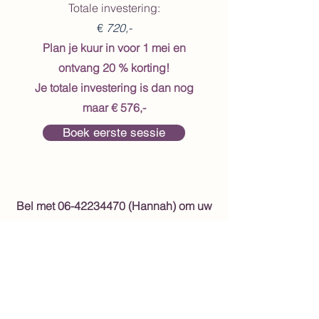
Totale investering:
€
720,-
Plan je kuur in voor 1 mei en
ontvang 20 % korting!
Je totale investering is dan nog
maar € 576,-
Boek eerste sessie
Bel met
06-42234470
(Hannah) om uw
volledige planning te maken. Of maak
uw planning compleet tijdens uw
eerste sessie.