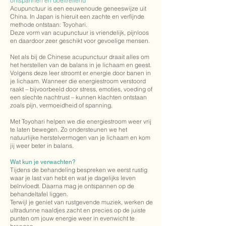
ontspannen en doeltreffend
Acupunctuur is een eeuwenoude geneeswijze uit
China. In Japan is hieruit een zachte en verfijnde
methode ontstaan: Toyohari.
Deze vorm van acupunctuur is vriendelijk, pijnloos
en daardoor zeer geschikt voor gevoelige mensen.
Net als bij de Chinese acupunctuur draait alles om
het herstellen van de balans in je lichaam en geest.
Volgens deze leer stroomt er energie door banen in
je lichaam. Wanneer die energiestroom verstoord
raakt – bijvoorbeeld door stress, emoties, voeding of
een slechte nachtrust – kunnen klachten ontstaan
zoals pijn, vermoeidheid of spanning.
Met Toyohari helpen we die energiestroom weer vrij
te laten bewegen. Zo ondersteunen we het
natuurlijke herstelvermogen van je lichaam en kom
jij weer beter in balans.
Wat kun je verwachten?
Tijdens de behandeling bespreken we eerst rustig
waar je last van hebt en wat je dagelijks leven
beïnvloedt. Daarna mag je ontspannen op de
behandeltafel liggen.
Terwijl je geniet van rustgevende muziek, werken de
ultradunne naaldjes zacht en precies op de juiste
punten om jouw energie weer in evenwicht te