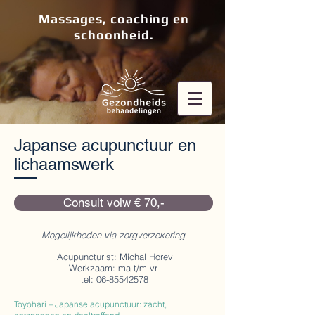
Massages, coaching en
schoonheid.
Japanse acupunctuur en
lichaamswerk
Consult volw € 70,-
Mogelijkheden via zorgverzekering
Acupuncturist: Michal Horev
Werkzaam: ma t/m vr
tel: 06-85542578
Toyohari – Japanse acupunctuur: zacht,