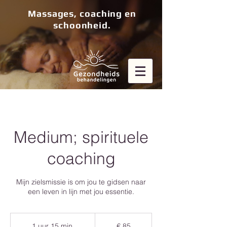
Massages, coaching en
schoonheid.
Medium; spirituele
coaching
Mijn zielsmissie is om jou te gidsen naar
een leven in lijn met jou essentie.
85
euro
1 uur 15 min.
1
€ 85