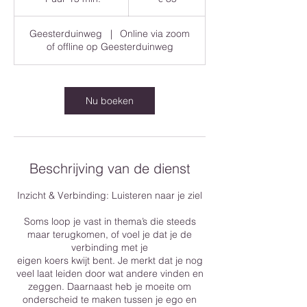
u
u
Geesterduinweg
|
Online via zoom
1
of offline op Geesterduinweg
5
m
i
n
Nu boeken
.
Beschrijving van de dienst
Inzicht & Verbinding: Luisteren naar je ziel
Soms loop je vast in thema’s die steeds
maar terugkomen, of voel je dat je de
verbinding met je
eigen koers kwijt bent. Je merkt dat je nog
veel laat leiden door wat andere vinden en
zeggen. Daarnaast heb je moeite om
onderscheid te maken tussen je ego en